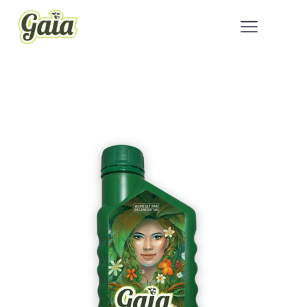
Inicio
Grow
/