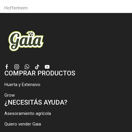
Hoffenheim
Facebook
Instagram
Whatsapp
Tik-
Youtube
COMPRAR PRODUCTOS
tok
Huerta y Extensivo
Grow
¿NECESITÁS AYUDA?
Asesoramiento agrícola
Quiero vender Gaia