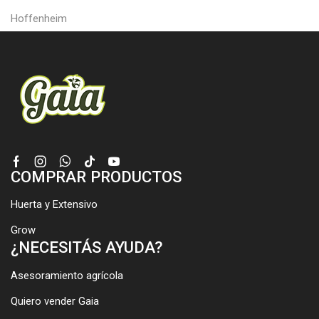
Hoffenheim
Facebook
Instagram
Whatsapp
Tik-
Youtube
COMPRAR PRODUCTOS
tok
Huerta y Extensivo
Grow
¿NECESITÁS AYUDA?
Asesoramiento agrícola
Quiero vender Gaia