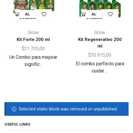
AÑADIR
AÑADIR
AL
AL
CARRITO
CARRITO
Grow
Grow
Kit Forte 200 ml
Kit Regenerativo 200
ml
$
21.735,00
$
30.915,00
Un Combo para mejorar
El combo perfecto para
signific...
cuidar ...
Selected static block was removed or unpublished
USEFUL LINKS