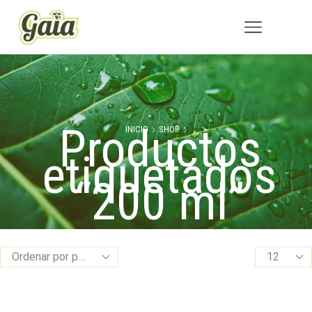
Productos
INICIO
SHOP
etiquetados
“200 ml”
Products
per
page