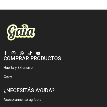
Facebook
Instagram
Whatsapp
Tik-
Youtube
COMPRAR PRODUCTOS
tok
Huerta y Extensivo
Grow
¿NECESITÁS AYUDA?
Asesoramiento agrícola