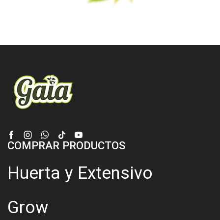
Facebook
Instagram
Whatsapp
Tik-
Youtube
COMPRAR PRODUCTOS
tok
Huerta y Extensivo
Grow