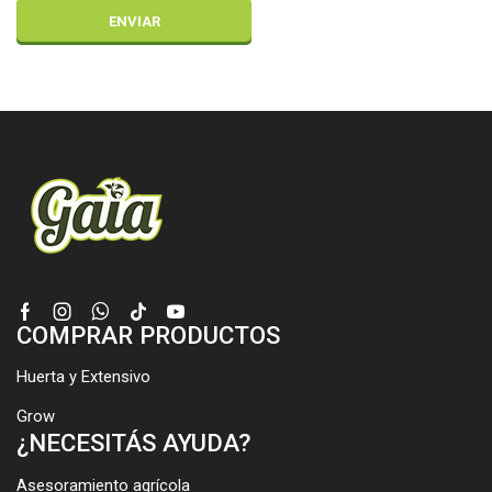
Facebook
Instagram
Whatsapp
Tik-
Youtube
COMPRAR PRODUCTOS
tok
Huerta y Extensivo
Grow
¿NECESITÁS AYUDA?
Asesoramiento agrícola