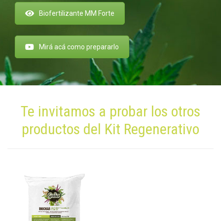
Biofertilizante MM Forte
Mirá acá como prepararlo
Te invitamos a probar los otros
productos del Kit Regenerativo