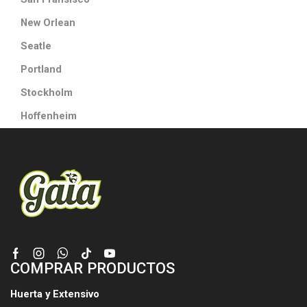
New Orlean
Seatle
Portland
Stockholm
Hoffenheim
Facebook
Instagram
Whatsapp
Tik-
Youtube
COMPRAR PRODUCTOS
tok
Huerta y Extensivo