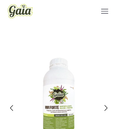
Inicio
Huerta
/