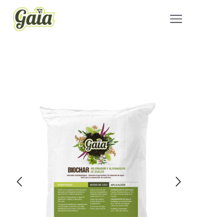
Inicio
Huerta
/