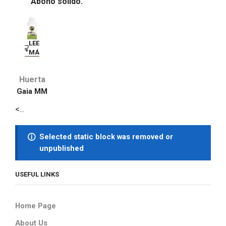
Abono sólido.
LEER
MÁS
Huerta
Gaia MM
<...
Selected static block was removed or
unpublished
USEFUL LINKS
Home Page
About Us