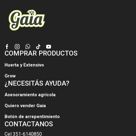
Facebook
Instagram
Whatsapp
Tik-
Youtube
COMPRAR PRODUCTOS
tok
Huerta y Extensivo
Grow
¿NECESITÁS AYUDA?
Asesoramiento agrícola
Quiero vender Gaia
Botón de arrepentimiento
CONTACTANOS
Cel 351-6140850