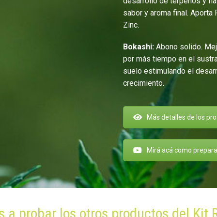
desarrollo de terpenos y fl
sabor y aroma final. Aporta
Zinc.
Bokashi:
Abono solido. Mejo
por más tiempo en el sustra
suelo estimulando el desarr
crecimiento.
Más detalles de los pr
Mirá acá como prepara
 a probar los otros productos del Kit