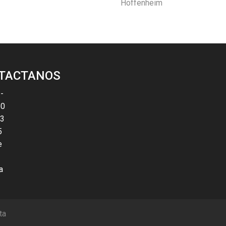
Hoffenheim
TACTANOS
-
50
53
5
e
a
ta