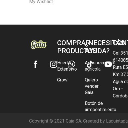
My Wishlist
COMPRAR
¿NECESITÁS
CON
PRODUCTOS
AYUDA?
Cel 351
61408
Huerta y
Asesoramiento
Ruta E
Facebook
Instagram
Whatsapp
Tik-
Youtube
Extensivo
agrícola
Km 37,
tok
Grow
Quiero
Agua d
vender
Oro -
Gaia
Córdob
Botón de
arrepentimiento
Copyright © 2021 Gaia SA. Created by Laquintapa