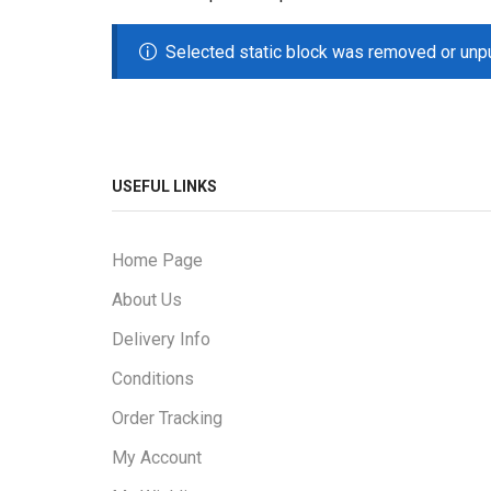
Selected static block was removed or unp
USEFUL LINKS
Home Page
About Us
Delivery Info
Conditions
Order Tracking
My Account