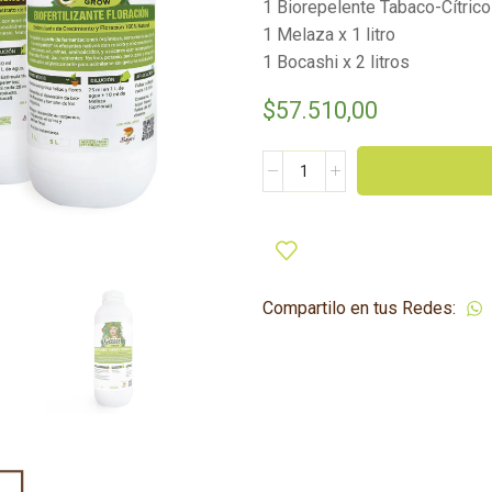
1 Biorepelente Tabaco-Cítricos
1 Melaza x 1 litro
1 Bocashi x 2 litros
$
57.510,00
Kit
Floración
1
litro
cantidad
Compartilo en tus Redes: