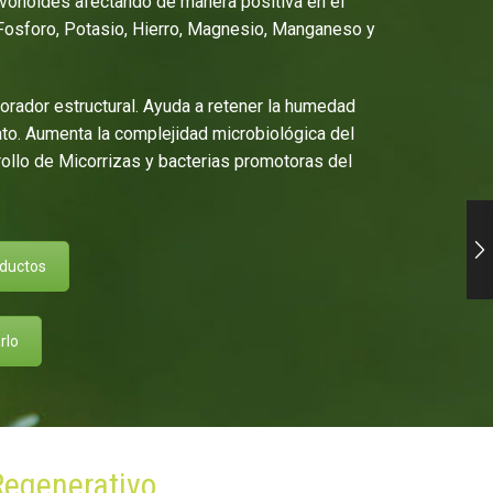
avonoides afectando de manera positiva en el
 Fosforo, Potasio, Hierro, Magnesio, Manganeso y
rador estructural. Ayuda a retener la humedad
to. Aumenta la complejidad microbiológica del
ollo de Micorrizas y bacterias promotoras del
oductos
rlo
 Regenerativo