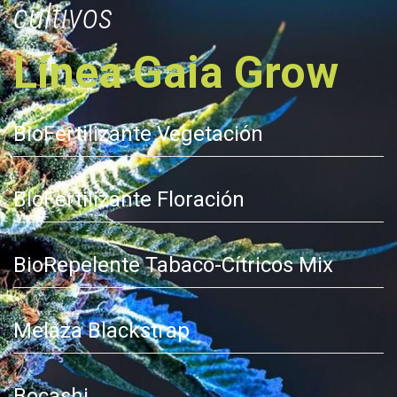
cultivos
Línea Gaia Grow
BioFertilizante Vegetación
BioFertilizante Floración
BioRepelente Tabaco-Cítricos Mix
Melaza Blackstrap
Bocashi