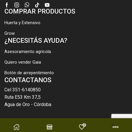
Facebook
Instagram
Whatsapp
Tik-
Youtube
COMPRAR PRODUCTOS
tok
Huerta y Extensivo
Grow
¿NECESITÁS AYUDA?
Asesoramiento agrícola
Quiero vender Gaia
Botón de arrepentimiento
CONTACTANOS
Cel 351-6140850
Ruta E53 Km 37,5
Agua de Oro - Córdoba
0
Copyright © 2021 Gaia SA. Created by Laquintapata