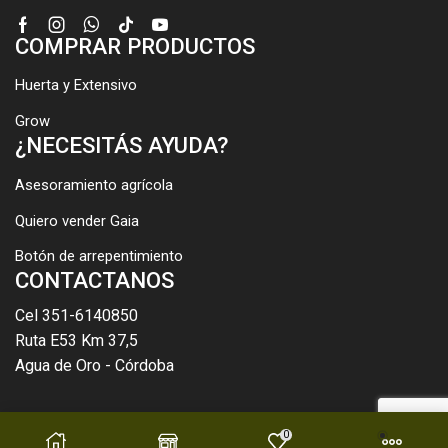
Facebook
Instagram
Whatsapp
Tik-
Youtube
COMPRAR PRODUCTOS
tok
Huerta y Extensivo
Grow
¿NECESITÁS AYUDA?
Asesoramiento agrícola
Quiero vender Gaia
Botón de arrepentimiento
CONTACTANOS
Cel 351-6140850
Ruta E53 Km 37,5
Agua de Oro - Córdoba
0
Copyright © 2021 Gaia SA. Created by Laquintapata