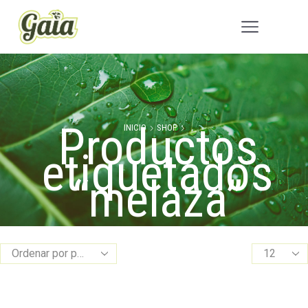
Productos
INICIO
SHOP
etiquetados
“melaza”
Products
per
page