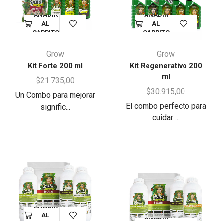
AÑADIR
AÑADIR
AL
AL
CARRITO
CARRITO
Grow
Grow
Kit Forte 200 ml
Kit Regenerativo 200
ml
$
21.735,00
$
30.915,00
Un Combo para mejorar
El combo perfecto para
signific...
cuidar ...
AÑADIR
AL
AÑADIR