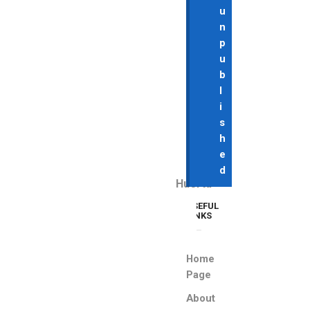
u
n
p
u
b
l
i
s
LEER
h
MÁS
e
d
Huerta
Biochar
USEFUL
10
LINKS
y
40
Home
L.
Page
Huerta
About