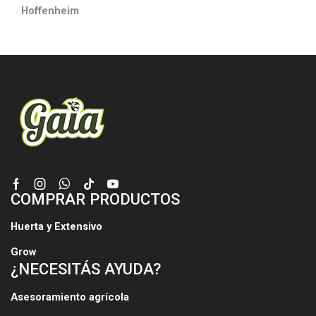
Hoffenheim
Facebook
Instagram
Whatsapp
Tik-
Youtube
COMPRAR PRODUCTOS
tok
Huerta y Extensivo
Grow
¿NECESITÁS AYUDA?
Asesoramiento agrícola