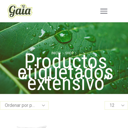
Productos
INICIO
SHOP
etiquetados
“extensivo”
Products
per
page